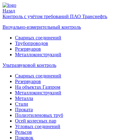
Назад
Контроль с учётом требований ПАО Транснефть
Визуально-измерительный контроль
Cварных соединений
Трубопроводов
Резервуаров
Металлоконструкций
Ультразвуковой контроль
Cварных соединений
Резервуаров
На объектах Газпром
Металлоконструкций
Металла
Стали
Проката
Полиэтиленовых труб
Осей колесных пар
Угловых соединений
Рельсов
Поковок