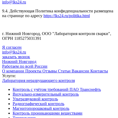
info@lks24.ru
9.4. Действующая Политика конфиденциальности размещена
на странице по адресу
https://lks24.ru/politika.html
г. Нижний Новгород, ООО "Лаборатория контроля сварки",
ОГРН 1185275031391
Я согласен
info@lks24.ru
заказать звонок
Нижний Новгород
Работаем по всей России
О компании
Проекты
Отзывы
Статьи
Вакансии
Контакты
Услуги:
Лаборатория неразрушающего контроля
Контроль с учётом требований ПАО Транснефть
Визуально-измерительный контроль
Ультразвуковой контроль
Радиографический контроль
Магнитопорошковый контроль
Контроль проникающими веществами
Течеискание