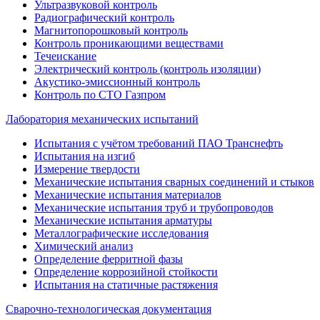
Ультразвуковой контроль
Радиографический контроль
Магнитопорошковый контроль
Контроль проникающими веществами
Течеискание
Электрический контроль (контроль изоляции)
Акустико-эмиссионный контроль
Контроль по СТО Газпром
Лаборатория механических испытаний
Испытания с учётом требований ПАО Транснефть
Испытания на изгиб
Измерение твердости
Механические испытания сварных соединений и стыков
Механические испытания материалов
Механические испытания труб и трубопроводов
Механические испытания арматуры
Металлографические исследования
Химический анализ
Определение ферритной фазы
Определение коррозийной стойкости
Испытания на статичные растяжения
Сварочно-технологическая документация