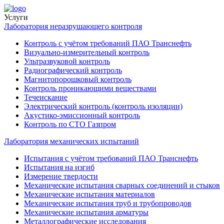
Услуги
Лаборатория неразрушающего контроля
Контроль с учётом требований ПАО Транснефть
Визуально-измерительный контроль
Ультразвуковой контроль
Радиографический контроль
Магнитопорошковый контроль
Контроль проникающими веществами
Течеискание
Электрический контроль (контроль изоляции)
Акустико-эмиссионный контроль
Контроль по СТО Газпром
Лаборатория механических испытаний
Испытания с учётом требований ПАО Транснефть
Испытания на изгиб
Измерение твердости
Механические испытания сварных соединений и стыков
Механические испытания материалов
Механические испытания труб и трубопроводов
Механические испытания арматуры
Металлографические исследования