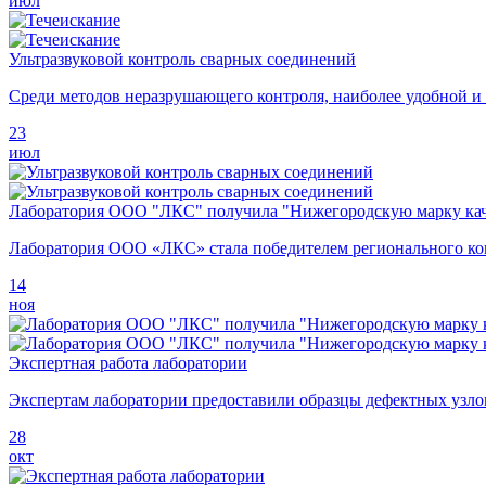
июл
Ультразвуковой контроль сварных соединений
Среди методов неразрушающего контроля, наиболее удобной и 
23
июл
Лаборатория ООО "ЛКС" получила "Нижегородскую марку кач
Лаборатория ООО «ЛКС» стала победителем регионального кон
14
ноя
Экспертная работа лаборатории
Экспертам лаборатории предоставили образцы дефектных узлов
28
окт