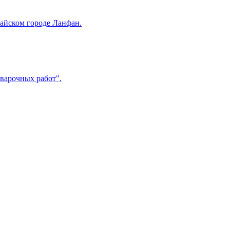
итайском городе Ланфан.
сварочных работ".